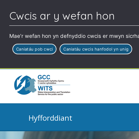
Cwcis ar y wefan hon
Mae'r wefan hon yn defnyddio cwcis er mwyn sicrha
Caniatáu pob cwci
Caniatáu cwcis hanfodol yn unig
Hyfforddiant