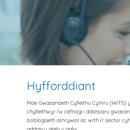
Hyfforddiant
Mae Gwasanaeth Cyfieithu Cymru (WITS) y
chyfieithwyr i’w cefnogi i ddarparu gwasa
boblogaeth amrywiol ac wrth i’r sector cy
addasu i ateb y galw.