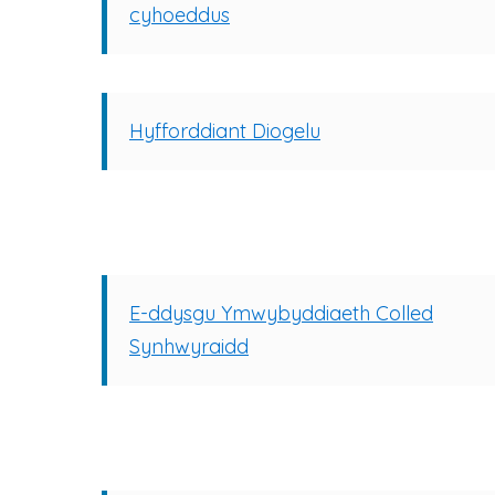
cyhoeddus
Hyfforddiant Diogelu
E-ddysgu Ymwybyddiaeth Colled
Synhwyraidd