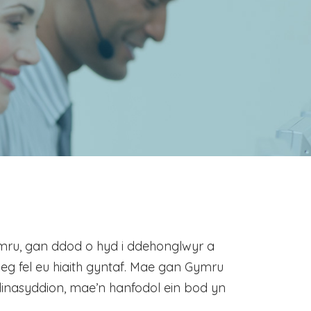
mru, gan ddod o hyd i ddehonglwyr a
eg fel eu hiaith gyntaf. Mae gan Gymru
dinasyddion, mae’n hanfodol ein bod yn