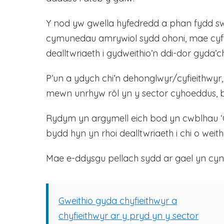
Y nod yw gwella hyfedredd a phan fydd sw
cymunedau amrywiol sydd ohoni, mae cyfath
dealltwriaeth i gydweithio’n ddi-dor gyda’
P’un a ydych chi’n dehonglwyr/cyfieithwyr,
mewn unrhyw rôl yn y sector cyhoeddus, byd
Rydym yn argymell eich bod yn cwblhau ‘Gw
bydd hyn yn rhoi dealltwriaeth i chi o wei
Mae e-ddysgu pellach sydd ar gael yn cy
Gweithio gyda chyfieithwyr a
chyfieithwyr ar y pryd yn y sector