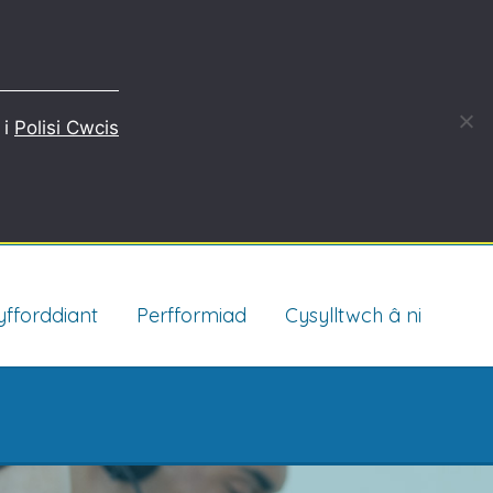
Porth cleientiaid
 i
Polisi Cwcis
English
yfforddiant
Perfformiad
Cysylltwch â ni