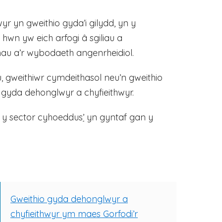
 yn gweithio gyda’i gilydd, yn y
wn yw eich arfogi â sgiliau a
hau a’r wybodaeth angenrheidiol.
u, gweithiwr cymdeithasol neu’n gweithio
o gyda dehonglwyr a chyfieithwyr.
n y sector cyhoeddus
’
yn gyntaf gan y
Gweithio gyda dehonglwyr a
chyfieithwyr ym maes Gorfodi’r