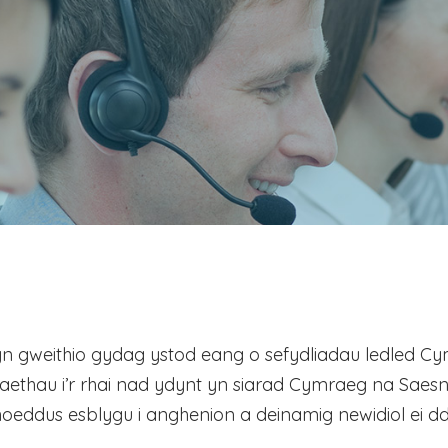
n gweithio gydag ystod eang o sefydliadau ledled Cy
naethau i’r rhai nad ydynt yn siarad Cymraeg na Saesn
hoeddus esblygu i anghenion a deinamig newidiol ei d