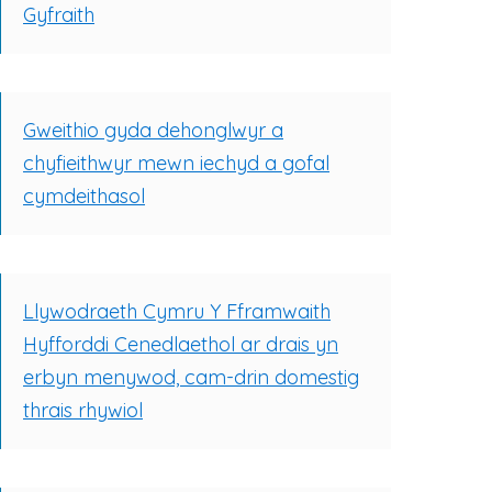
Gyfraith
Gweithio gyda dehonglwyr a
chyfieithwyr mewn iechyd a gofal
cymdeithasol
Llywodraeth Cymru Y Fframwaith
Hyfforddi Cenedlaethol ar drais yn
erbyn menywod, cam-drin domestig
thrais rhywiol