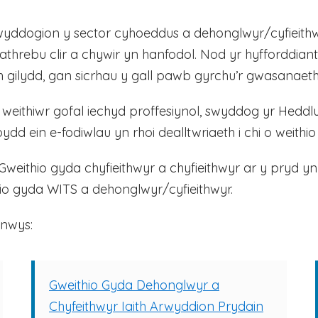
yddogion y sector cyhoeddus a dehonglwyr/cyfieithwyr
rebu clir a chywir yn hanfodol. Nod yr hyfforddiant h
ch gilydd, gan sicrhau y gall pawb gyrchu’r gwasanaet
 weithiwr gofal iechyd proffesiynol, swyddog yr Heddl
d ein e-fodiwlau yn rhoi dealltwriaeth i chi o weithi
eithio gyda chyfieithwyr a chyfieithwyr ar y pryd y
thio gyda WITS a dehonglwyr/cyfieithwyr.
nnwys:
Gweithio Gyda Dehonglwyr a
Chyfeithwyr Iaith Arwyddion Prydain