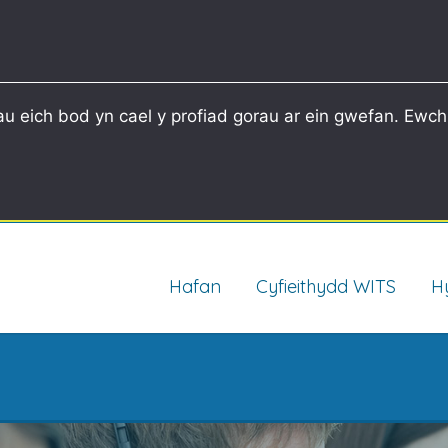
u eich bod yn cael y profiad gorau ar ein gwefan. Ewch
Hafan
Cyfieithydd WITS
H