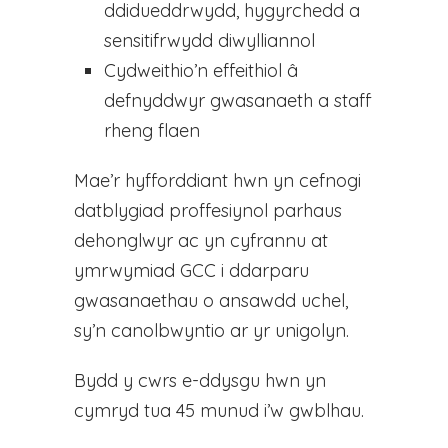
ddidueddrwydd, hygyrchedd a
sensitifrwydd diwylliannol
Cydweithio’n effeithiol â
defnyddwyr gwasanaeth a staff
rheng flaen
Mae’r hyfforddiant hwn yn cefnogi
datblygiad proffesiynol parhaus
dehonglwyr ac yn cyfrannu at
ymrwymiad GCC i ddarparu
gwasanaethau o ansawdd uchel,
sy’n canolbwyntio ar yr unigolyn.
Bydd y cwrs e-ddysgu hwn yn
cymryd tua 45 munud i’w gwblhau.