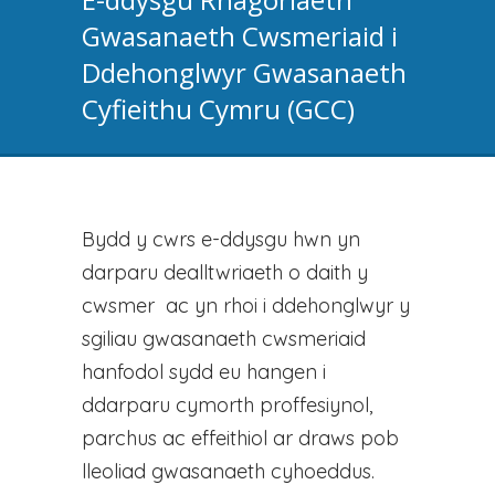
Gwasanaeth Cwsmeriaid i
Ddehonglwyr Gwasanaeth
Cyfieithu Cymru (GCC)
Bydd y cwrs e-ddysgu hwn yn
darparu dealltwriaeth o daith y
cwsmer ac yn rhoi i ddehonglwyr y
sgiliau gwasanaeth cwsmeriaid
hanfodol sydd eu hangen i
ddarparu cymorth proffesiynol,
parchus ac effeithiol ar draws pob
lleoliad gwasanaeth cyhoeddus.