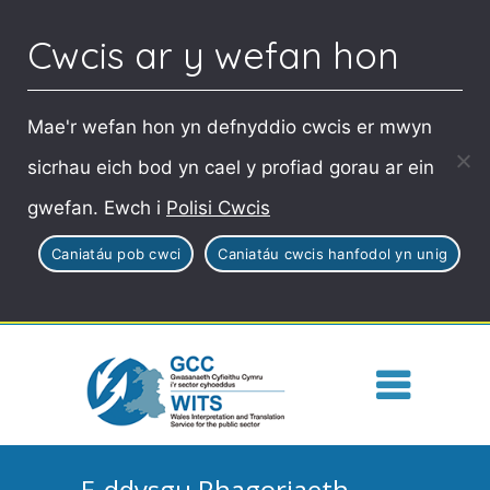
Cwcis ar y wefan hon
Mae'r wefan hon yn defnyddio cwcis er mwyn
sicrhau eich bod yn cael y profiad gorau ar ein
gwefan. Ewch i
Polisi Cwcis
Caniatáu pob cwci
Caniatáu cwcis hanfodol yn unig
E-ddysgu Rhagoriaeth