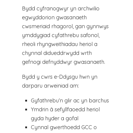
Bydd cyfranogwyr yn archwilio
egwyddorion gwasanaeth
cwsmeriaid rhagorol, gan gynnwys
ymddygiad cyfathrebu safonol,
rheoli rhyngweithiadau heriol a
chynnal didueddrwydd wrth
gefnogi defnyddwyr gwasanaeth.
Bydd y cwrs e-Ddysgu hwn yn
darparu arweiniad am:
Gyfathrebu’n glir ac yn barchus
Ymdrin â sefyllfaoedd heriol
gyda hyder a gofal
Cynnal gwerthoedd GCC o