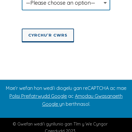
Mae’r wefan hon wedi’i diogelu gan reCAPTCHA ac mae
Polisi Preifatrwydd Google
ac
Amodau Gwasanaeth
Google
yn berthnasol.
© Gwefan wedi'i gynllunio gan Tȋm y We Cyngor
Caerdydd 2023