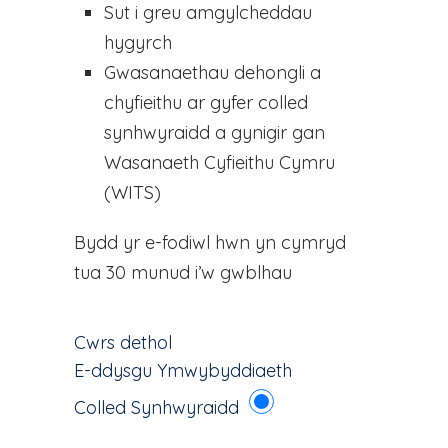
Sut i greu amgylcheddau
hygyrch
Gwasanaethau dehongli a
chyfieithu ar gyfer colled
synhwyraidd a gynigir gan
Wasanaeth Cyfieithu Cymru
(WITS)
Bydd yr e-fodiwl hwn yn cymryd
tua 30 munud i’w gwblhau
Cwrs dethol
E-ddysgu Ymwybyddiaeth
Colled Synhwyraidd