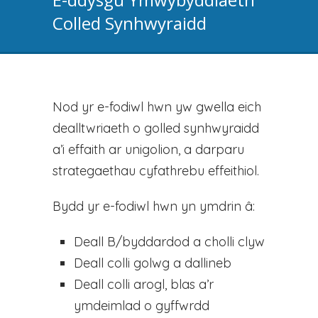
Colled Synhwyraidd
Nod yr e-fodiwl hwn yw gwella eich
dealltwriaeth o golled synhwyraidd
a’i effaith ar unigolion, a darparu
strategaethau cyfathrebu effeithiol.
Bydd yr e-fodiwl hwn yn ymdrin â:
Deall B/byddardod a cholli clyw
Deall colli golwg a dallineb
Deall colli arogl, blas a’r
ymdeimlad o gyffwrdd