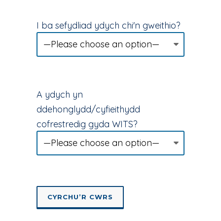
I ba sefydliad ydych chi'n gweithio?
A ydych yn
ddehonglydd/cyfieithydd
cofrestredig gyda WITS?