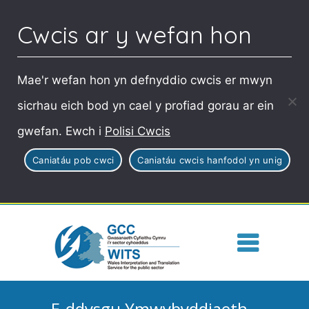
Cwcis ar y wefan hon
Mae'r wefan hon yn defnyddio cwcis er mwyn
sicrhau eich bod yn cael y profiad gorau ar ein
gwefan. Ewch i
Polisi Cwcis
Caniatáu pob cwci
Caniatáu cwcis hanfodol yn unig
E-ddysgu Ymwybyddiaeth